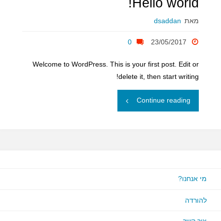
Hello world!
מאת
dsaddan
0
23/05/2017
Welcome to WordPress. This is your first post. Edit or
delete it, then start writing!
"Hello
Continue reading
world!"
מי אנחנו?
להורדה